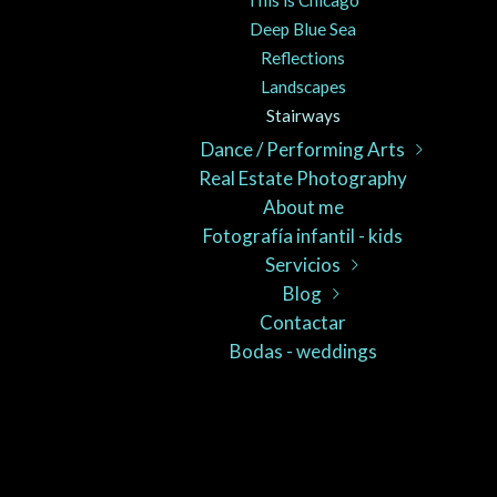
This is Chicago
Deep Blue Sea
Reflections
Landscapes
Stairways
Dance / Performing Arts
Real Estate Photography
Love for dance
About me
Cuerpo Romo
Fotografía infantil - kids
Danse Péi
CUERPO ROMO 2017
Servicios
DIES DE DANSA
Blog
Fotógrafo de bodas
dFERIA
Contactar
Fotógrafo de danza
Soul & movement
General
Bodas - weddings
Fotógrafo de apartamentos
Dance in theaters
Dance / danza
Fotógrafo de eventos
Author photography
Theater / Teatro
Retratos
Fotografía de locales y comercios
Festival
Euskal Dantza